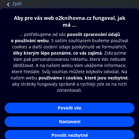
Zpět
Obsah ke stažení
Moje O2 Knihovna
Další zábava
© O2 Czech Republic a.s.
Nákupní řád
Přístupnost
Aplikace O2 Knihovna
Zásady zpracování osobních údajů
Čti a poslouchej své e-knihy a
Cookies
audioknihy rychleji a pohodlněji.
Nastavení cookies