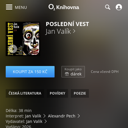
MENU
POSLEDNÍ VEST
Jan Valík
Koupit jako
KOUPIT ZA 150 KČ
Cena včetně DPH
dárek
ČESKÁ LITERATURA
POVÍDKY
POEZIE
Délka: 38 min
Interpret:
Jan Valík
Alexandr Pech
Vydavatel:
Jan Valík
Vydáno: 2026