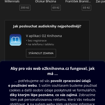
Millennials
Otokar Březina
František Branislav - Portrét básníka
Zas pa
nakladatelství) a knihu Poslední Vest (2026, JT´s
399 Kč
69 Kč
69 Kč
nakladatelství). Hudební projekty Sen Triplet, PoloMy a Sklad
by Walda (vítěz Malé alternativy 2014, cena poroty za osobitý
projev – Porta 2026). Dvorní fotograf festivalů Boskovice a
Dejvické divadelní léto.
Jak poslouchat audioknihy nejpohodlněji?
V aplikaci O2 Knihovna
• bez registrace
• na telefonu i tabletu
STÁHNOUT ZDARMA
Obsah ke stažení
Moje O2 Knihovna
Další zábava