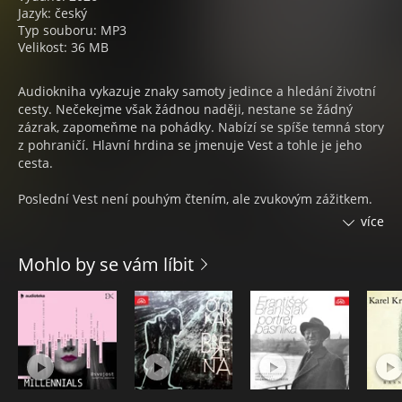
Jazyk: český
Typ souboru: MP3
Velikost: 36 MB
Audiokniha vykazuje znaky samoty jedince a hledání životní
cesty. Nečekejme však žádnou naději, nestane se žádný
zázrak, zapomeňme na pohádky. Nabízí se spíše temná story
z pohraničí. Hlavní hrdina se jmenuje Vest a tohle je jeho
cesta.
Poslední Vest není pouhým čtením, ale zvukovým zážitkem.
Interpret Jan Valík vydal svou druhou knihu (JT´s
více
nakladatelství), kterou se rozhodl načíst. Sám doplňuje
audioknihu svými kytarovými písněmi, které podtrhují
Mohlo by se vám líbit
temnou a romantickou atmosféru. K audioknize i knize se
chystá kompletní album / soundtrack od Sklad by Walda.
Nahráno v Děčíně ve studiu Closer To Sun Underground
Records.
JAN VALÍK
Jan Valík (*1987, Děčín) je básník, muzikant a fotograf. Vydal
debutovou sbírku básní Pommes frites (2023, JT´s