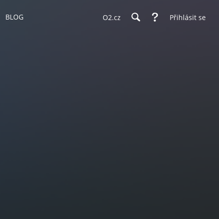
BLOG
O2.cz
Přihlásit se