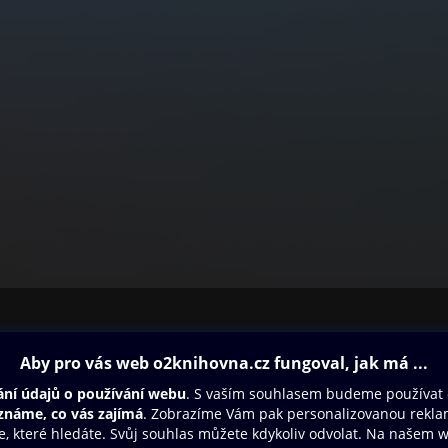
ovna
Další zábava
Oneplay
Oneplay Originály
Sport