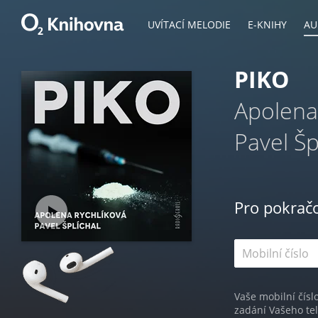
UVÍTACÍ MELODIE
E-KNIHY
AU
PIKO
Apolena
Pavel Šp
Pro pokrač
Vaše mobilní čísl
zadání Vašeho te