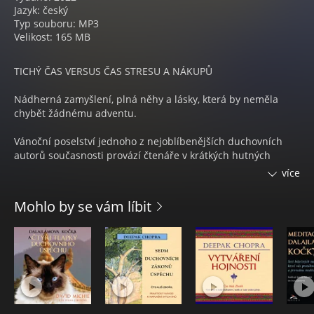
Jazyk: český
Typ souboru: MP3
Velikost: 165 MB
TICHÝ ČAS VERSUS ČAS STRESU A NÁKUPŮ
Nádherná zamyšlení, plná něhy a lásky, která by neměla
chybět žádnému adventu.
Vánoční poselství jednoho z nejoblíbenějších duchovních
autorů současnosti provází čtenáře v krátkých hutných
črtách po adventních a vánočních tématech. Ozařuje je jako
více
témata radostného času plného očekávání: tichý čas vs. čas
stresu a nákupů, čekání na příchod, podstata bdění, dárky a
Mohlo by se vám líbit
obdarování, obraz věnce a hvězdy, setkání a naslouchání,
opravdová radost, tichá a svatá noc, vánoční hvězda, sníh a
Vánoce, stromeček, rodina, Boží překvapení, jesle a stáj, osel
a vůl, betlémy, andělé a pastýři, pokoj na zemi, narození
Ježíše v našem srdci, zázrak narození, vnitřní dítě, Bůh se
stal člověkem, podstata radosti.
ANSELM GRÜN