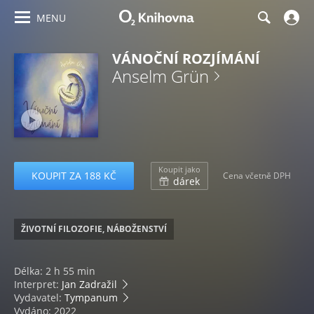
MENU
VÁNOČNÍ ROZJÍMÁNÍ
Anselm Grün
Koupit jako
KOUPIT ZA 188 KČ
Cena včetně DPH
dárek
ŽIVOTNÍ FILOZOFIE, NÁBOŽENSTVÍ
Délka: 2 h 55 min
Interpret:
Jan Zadražil
Vydavatel:
Tympanum
Vydáno: 2022