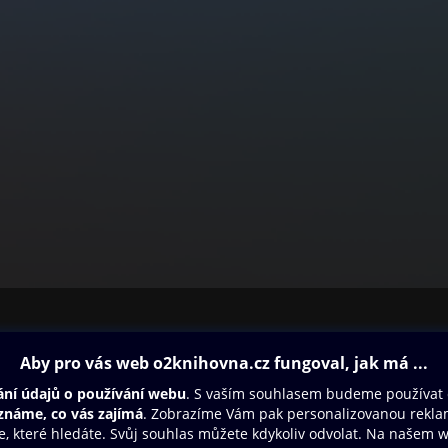
ovna
Další zábava
Oneplay
Oneplay Originály
Sport