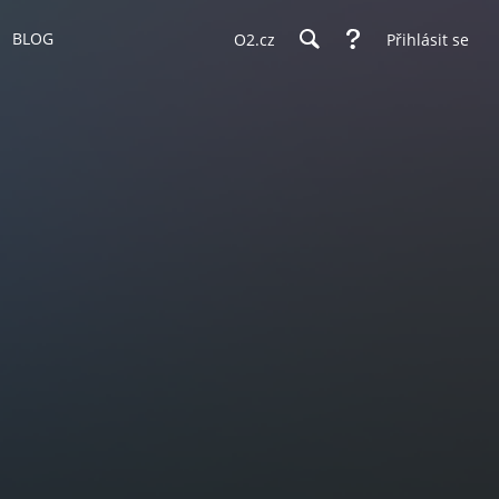
BLOG
O2.cz
Přihlásit se