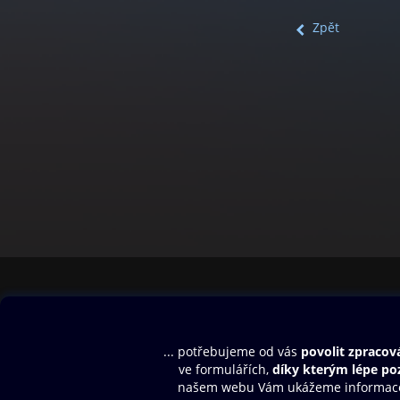
Zpět
Obsah ke stažení
Moje O2 Knih
Uvítací melodie
Přihlásit se
Aplikace a hry
E-knihy
Dárkový poukaz
SMS/MMS Info
Audioknihy
Nápověda
Blog