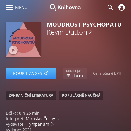
MENU
MOUDROST PSYCHOPATŮ
Kevin Dutton
Koupit jako
KOUPIT ZA 295 KČ
Cena včetně DPH
dárek
ZAHRANIČNÍ LITERATURA
POPULÁRNĚ NAUČNÁ
Délka: 8 h 25 min
Interpret:
Miroslav Černý
Vydavatel:
Tympanum
Vydáno: 2021