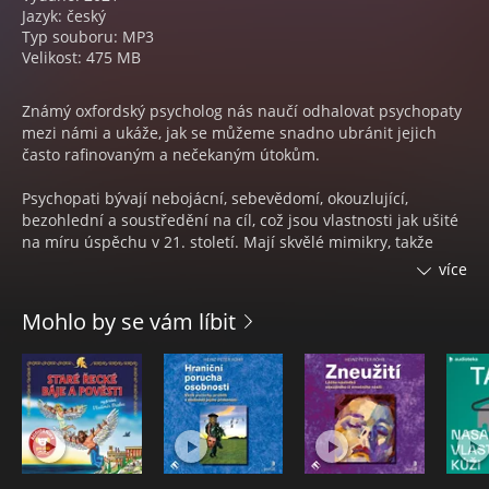
Jazyk: český
Typ souboru: MP3
Velikost: 475 MB
Známý oxfordský psycholog nás naučí odhalovat psychopaty
mezi námi a ukáže, jak se můžeme snadno ubránit jejich
často rafinovaným a nečekaným útokům.
Psychopati bývají nebojácní, sebevědomí, okouzlující,
bezohlední a soustředění na cíl, což jsou vlastnosti jak ušité
na míru úspěchu v 21. století. Mají skvělé mimikry, takže
odhalit jejich toxicitu není na první pohled jednoduché. A
více
odpoutat se od nich je o to těžší.
Mohlo by se vám líbit
Známý oxfordský psycholog Kevin Dutton s pomocí
nejnovějších metod zobrazování mozku a rozvíjejících se
neurověd dokazuje, že ne všichni jsou ale nebezpeční. Na
rozdíl od svých temných kolegů využívají totiž své schopnosti
ve prospěch druhých a jsou užiteční. Pro mnohé tak bude s
podivem, že brilantní neurochirurg, postrádající empatii, má
se sériovým vrahem, jenž zabíjí pro potěchu, společného víc,
než bychom si chtěli připustit, a že lupič na spoře