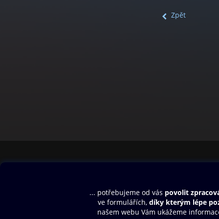
Zpět
Obsah ke stažení
Moje O2 Knih
Uvítací melodie
Přihlásit se
Aplikace a hry
E-knihy
Dárkový poukaz
SMS/MMS Info
Audioknihy
Nápověda
Blog