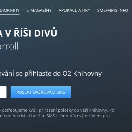
DIOKNIHY
E-MAGAZÍNY
APLIKACE A HRY
SMS/MMS INFO
 V ŘÍŠI DIVŮ
rroll
ování se přihlaste do O2 Knihovny
o potřebujeme kvůli přiřazení položky do Vaší knihovny. Po
lefonního čísla obdržíte SMS s jednorázovým kódem pro