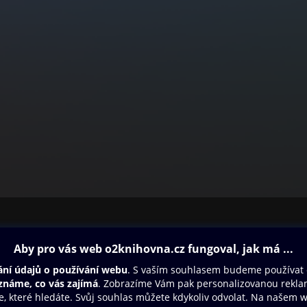
ovna
Další zábava
Oneplay
Oneplay Originály
Sport