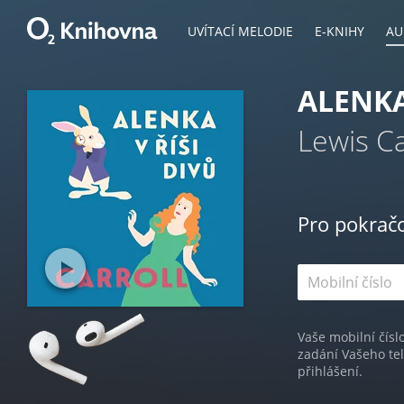
UVÍTACÍ MELODIE
E-KNIHY
AU
ALENKA
Lewis Ca
Pro pokrač
Vaše mobilní čísl
zadání Vašeho te
přihlášení.