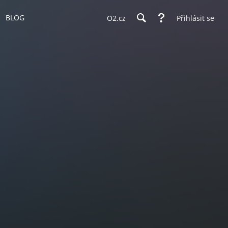
BLOG
O2.cz
Přihlásit se