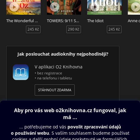
The Wonderful Wizard of Oz
TOWERS: 9/11 STORY
The Idiot
245 Kč
290 Kč
245 Kč
Jak poslouchat audioknihy nejpohodlněji?
V aplikaci O2 Knihovna
• bez registrace
• na telefonu i tabletu
STÁHNOUT ZDARMA
Obsah ke stažení