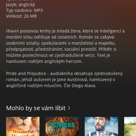
Jazyk: anglický
Typ souboru: MP3
Velikost: 26 MB
Hlavní postavou knihy je mladá žena, která se inteligencí a
morální silou odlišuje od ostatních. Román se zabývá
osobními vztahy, spekulacemi o manželství a majetku,
předpojatostí, předstíráním, sociální prestiží. Příběh si
můžete poslechnout ve zjednodušené verzi. Text je
namluven rodilým anglickým hercem.
Pride and Prejudice - audiokniha obsahuje zjednodušený
román, jehož autorem je Jane Austinová, namluvený v
angličtině rodilým mluvčím. Čte Diego Alava.
Mohlo by se vám líbit