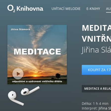
UVÍTACÍ MELODIE
E-KNIHY
AU
MEDITA
VNITŘN
Jiřina S
KOUPIT ZA 17
MEDITACE A RELA
Délka: 1 h 4 min
Interpret:
Jiřina 