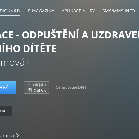
DIOKNIHY
E-MAGAZÍNY
APLIKACE A HRY
SMS/MMS INFO
CE - ODPUŠTĚNÍ A UZDRAVE
ÍHO DÍTĚTE
lámová
Koupit jako
9 KČ
Cena včetně DPH
dárek
XACE
Slámová