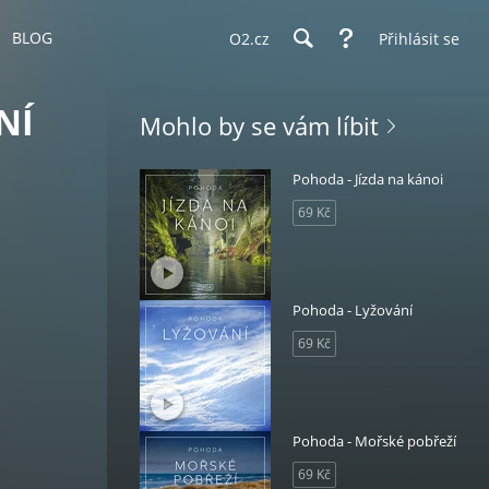
BLOG
O2.cz
Přihlásit se
NÍ
Mohlo by se vám líbit
Pohoda - Jízda na kánoi
69 Kč
Pohoda - Lyžování
69 Kč
Pohoda - Mořské pobřeží
69 Kč