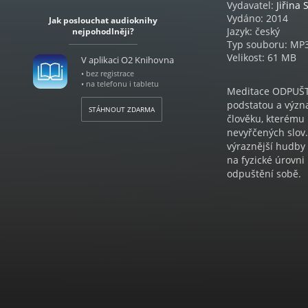
Vydavatel:
Jiřina
Vydáno: 2014
Jak poslouchat audioknihy
Jazyk: český
nejpohodlněji?
Typ souboru: MP
Velikost: 61 MB
V aplikaci O2 Knihovna
• bez registrace
• na telefonu i tabletu
Meditace ODPUŠTĚ
podstatou a význ
STÁHNOUT ZDARMA
člověku, kterému
nevyřčených slov.
výraznější hudby
na fyzické úrovni
odpuštění sobě.
Meditace UZDRAVE
dětství. V první č
vlastního dětství
problémů. Docház
(archetypů). V dr
Umožňuje zbavit s
je poučení z cho
rodiči a následně