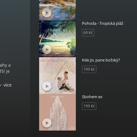
Pohoda - Tropická pláž
69 Kč
Kde jsi, pane božský?
ahy a
199 Kč
ší je
více
Sbohem ex
199 Kč
odičů
obě.
ežité
hy s