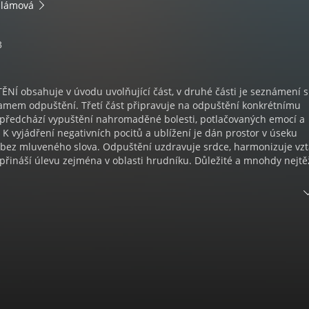
 Slámová
3
NÍ obsahuje v úvodu uvolňující část, v druhé části je seznámení s
amem odpuštění. Třetí část připravuje na odpuštění konkrétnímu
 předchází vypuštění nahromaděné bolesti, potlačovaných emocí a
 K vyjádření negativních pocitů a ublížení je dán prostor v úseku
 bez mluveného slova. Odpuštění uzdravuje srdce, harmonizuje vzt
 přináší úlevu zejména v oblasti hrudníku. Důležité a mnohdy nejtěž
NÍ VNITŘNÍHO DÍTĚTE je zaměřena na léčení traumat vzniklých v
ásti je navázán vztah s bytostí vnitřního dítěte cestou návratu do
.. Zde je možno nalézt příčinu většiny zdravotních a psychických
elo zde k přebírání vzorců chování a myšlenkových programů od r
uhé části tato meditace pomáhá najít láskyplný a upřímný vztah k s
e zbytečných omezení, pocitů křivdy a vlastní nedostatečnosti. Důl
vání rodičů a vzájemné odpuštění, které pomáhá harmonizovat vzta
 s partnery v soukromém i profesionálním životě.