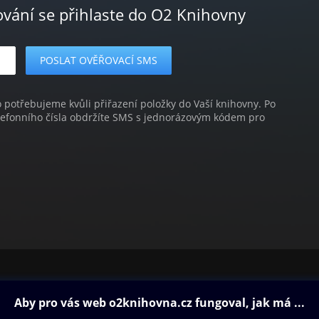
ování se přihlaste do O2 Knihovny
o potřebujeme kvůli přiřazení položky do Vaší knihovny. Po
lefonního čísla obdržíte SMS s jednorázovým kódem pro
ovna
Další zábava
Oneplay