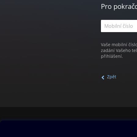
Pro pokrač
Vaše mobilní čísl
zadání Vašeho te
přihlášení.
Zpět
Obsah ke stažení
Moje O2 Knih
Uvítací melodie
Přihlásit se
Aplikace a hry