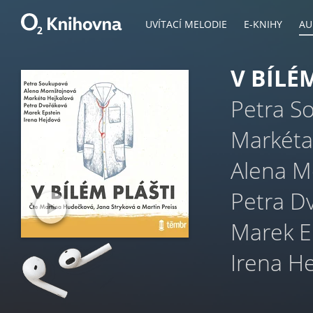
UVÍTACÍ MELODIE
E-KNIHY
AU
V BÍLÉ
Petra S
Markéta
Alena M
Petra D
Marek E
Irena H