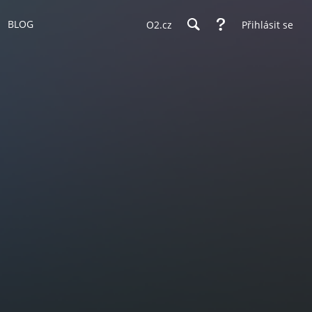
BLOG
O2.cz
Přihlásit se