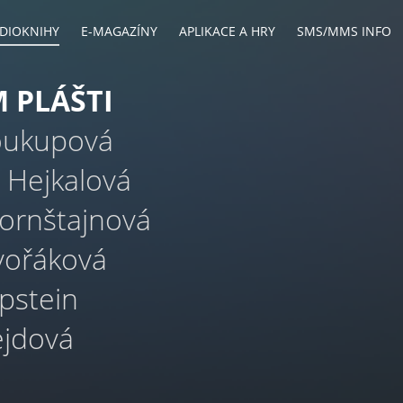
DIOKNIHY
E-MAGAZÍNY
APLIKACE A HRY
SMS/MMS INFO
M PLÁŠTI
oukupová
 Hejkalová
ornštajnová
vořáková
pstein
ejdová