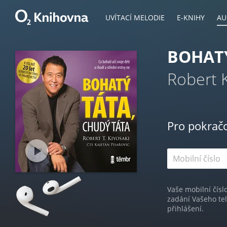
UVÍTACÍ MELODIE
E-KNIHY
AU
BOHATÝ
Robert K
Pro pokrač
Vaše mobilní čísl
zadání Vašeho te
přihlášení.