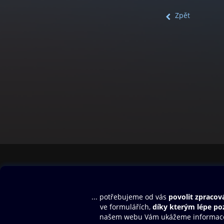
Zpět
Obsah ke stažení
Moje O2 Knih
Uvítací melodie
Přihlásit se
Aplikace a hry
E-knihy
Dárkový poukaz
SMS/MMS Info
Audioknihy
Nápověda
Blog