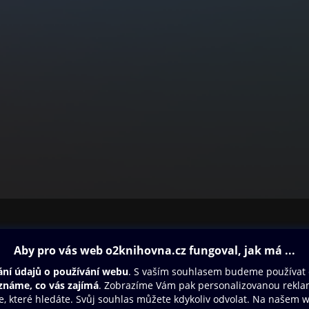
ovna
Další zábava
Oneplay
Oneplay Originály
Sport