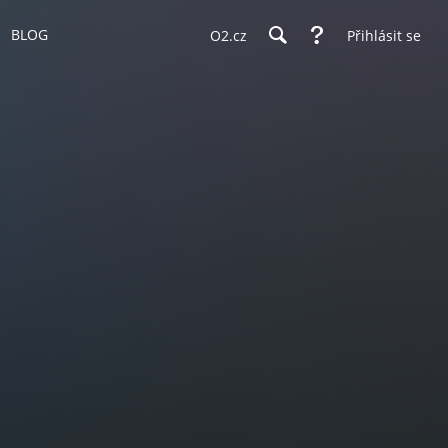
BLOG
O2.cz
Přihlásit se