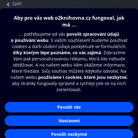
Zpět
Obsah ke stažení
Moje O2 Knihovna
Další zábava
© O2 Czech Republic a.s.
Nákupní řád
Přístupnost
Aplikace O2 Knihovna
Zásady zpracování osobních údajů
Čti a poslouchej své e-knihy a
Cookies
audioknihy rychleji a pohodlněji.
Nastavení cookies