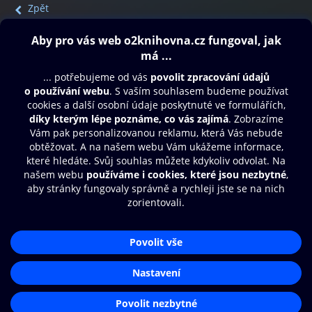
Zpět
Obsah ke stažení
Moje O2 Knihovna
Další zábava
© O2 Czech Republic a.s.
Nákupní řád
Přístupnost
Aplikace O2 Knihovna
Zásady zpracování osobních údajů
Čti a poslouchej své e-knihy a
Cookies
audioknihy rychleji a pohodlněji.
Nastavení cookies