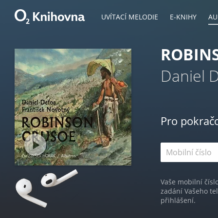
UVÍTACÍ MELODIE
E-KNIHY
AU
ROBIN
Daniel 
Pro pokrač
Vaše mobilní čísl
zadání Vašeho te
přihlášení.