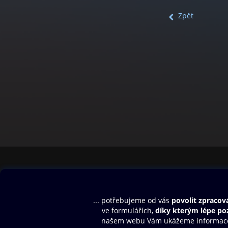
Zpět
Obsah ke stažení
Moje O2 Knih
Uvítací melodie
Přihlásit se
Aplikace a hry
E-knihy
Dárkový poukaz
SMS/MMS Info
Audioknihy
Nápověda
Blog