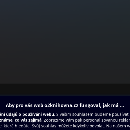
ovna
Další zábava
Oneplay
Oneplay Originály
Sport