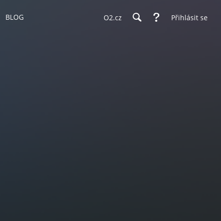
BLOG
O2.cz
Přihlásit se