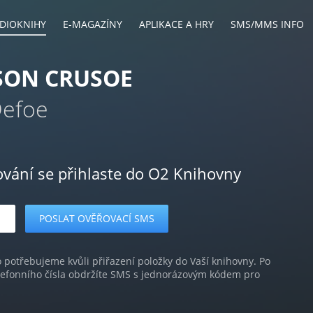
DIOKNIHY
E-MAGAZÍNY
APLIKACE A HRY
SMS/MMS INFO
SON CRUSOE
Defoe
ování se přihlaste do O2 Knihovny
o potřebujeme kvůli přiřazení položky do Vaší knihovny. Po
lefonního čísla obdržíte SMS s jednorázovým kódem pro