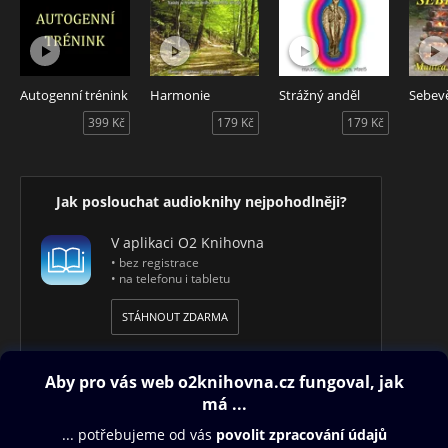
Autogenní trénink
Harmonie
Strážný anděl
Sebev
399 Kč
179 Kč
179 Kč
Jak poslouchat audioknihy nejpohodlněji?
V aplikaci O2 Knihovna
• bez registrace
• na telefonu i tabletu
STÁHNOUT ZDARMA
Obsah ke stažení