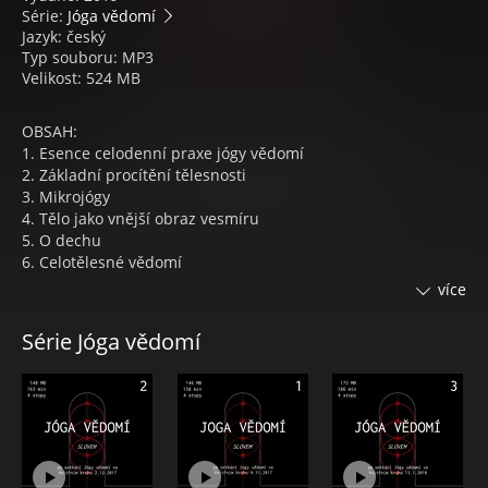
Série:
Jóga vědomí
Jazyk: český
Typ souboru: MP3
Velikost: 524 MB
OBSAH:
1. Esence celodenní praxe jógy vědomí
2. Základní procítění tělesnosti
3. Mikrojógy
4. Tělo jako vnější obraz vesmíru
5. O dechu
6. Celotělesné vědomí
7. Dýchání celotělesným vědomím
více
8. Klidová meditační mudra
9. Zvučení fonému
Série Jóga vědomí
10. Vědomé procítění všech prostorů naší tělesnosti
11. Vědomé celotělesné prožívání
Jóga vědomí slovem 9 – Audiokniha obsahuje nahrávky ze
setkání jógy vědomí v Chodsku z dubna 2018.