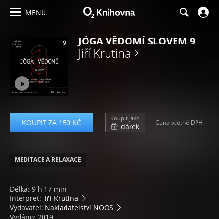
MENU
JÓGA VĚDOMÍ SLOVEM 9
Jiří Krutina
Koupit jako
KOUPIT ZA 150 KČ
Cena včetně DPH
dárek
MEDITACE A RELAXACE
Délka: 9 h 17 min
Interpret:
Jiří Krutina
Vydavatel:
Nakladatelství NOOS
Vydáno: 2019