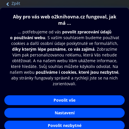
Zpět
Obsah ke stažení
Moje O2 Knihovna
Další zábava
© O2 Czech Republic a.s.
Nákupní řád
Přístupnost
Aplikace O2 Knihovna
Zásady zpracování osobních údajů
Čti a poslouchej své e-knihy a
Cookies
audioknihy rychleji a pohodlněji.
Nastavení cookies