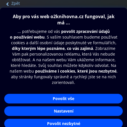
Zpět
Obsah ke stažení
Moje O2 Knihovna
Další zábava
© O2 Czech Republic a.s.
Nákupní řád
Přístupnost
Aplikace O2 Knihovna
Zásady zpracování osobních údajů
Čti a poslouchej své e-knihy a
Cookies
audioknihy rychleji a pohodlněji.
Nastavení cookies