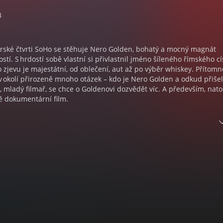
3
rské čtvrti SoHo se stěhuje Nero Golden, bohatý a mocný magnát
stí. S hrdostí sobě vlastní si přivlastnil jméno šíleného římského c
 zjevu je majestátní, od oblečení, aut až po výběr whiskey. Přítomn
v okolí přirozeně mnoho otázek – kdo je Nero Golden a odkud přišel
 mladý filmař, se chce o Goldenovi dozvědět víc. A především, nato
ě dokumentární film.
časově rámuje období vlády Baracka Obamy a reflektuje volbu nov
 je v Americe označována za „první velký román trumpovské éry“,
kého Gatsbyho nové doby“. Mnohovrstevný příběh plný dějových o
ulturních narážek představuje nejlepší příklad současné angloame
E
k původem z Bombaje, který ale nyní žije a tvoří ve Velké Británii a
je očekáván s velkým nadšením. Jeho první úspěšné dílo byly Děti
81. V roce 2007 byl britskou královnou povýšen do šlechtického stav
tanské verše reagoval íránský ajatolláh vypsáním odměny na Rus