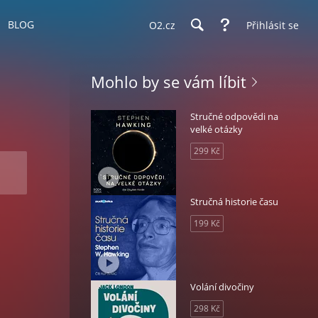
BLOG
O2.cz
Přihlásit se
Mohlo by se vám líbit
Stručné odpovědi na
velké otázky
299 Kč
Stručná historie času
199 Kč
Volání divočiny
298 Kč