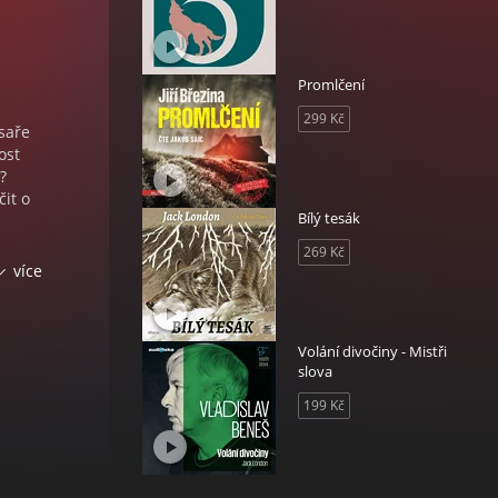
Promlčení
299 Kč
ísaře
ost
?
čit o
Bílý tesák
269 Kč
ého
více
dboček
rické
Volání divočiny - Mistři
slova
199 Kč
 USA.
u. Na
hdieho