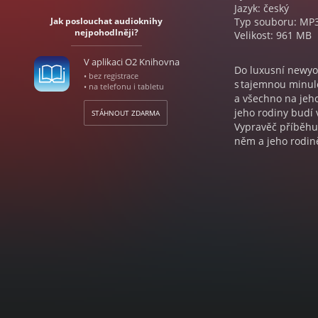
Jazyk: český
Jak poslouchat audioknihy
Typ souboru: MP
nejpohodlněji?
Velikost: 961 MB
V aplikaci O2 Knihovna
Do luxusní newyo
• bez registrace
s tajemnou minulo
• na telefonu i tabletu
a všechno na jeho
jeho rodiny budí 
STÁHNOUT ZDARMA
Vypravěč příběhu,
něm a jeho rodin
Kniha Zlatý dům 
prezidenta. Proto
případně za „Vel
se spoustou popk
literatury.
SALMAN RUSHDI
Světoznámý prozai
Každý jeho román 
půlnoci z roku 19
vydání románu Sa