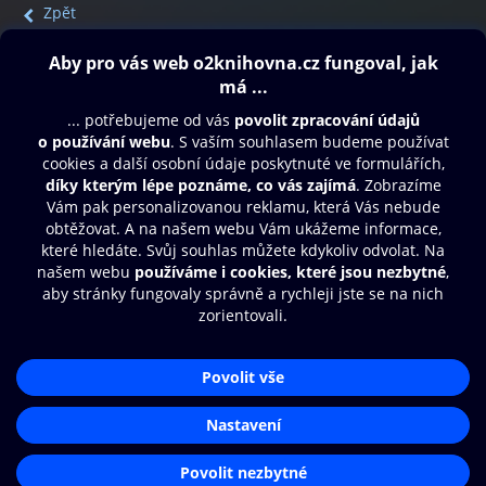
Zpět
Obsah ke stažení
Moje O2 Knihovna
Další zábava
© O2 Czech Republic a.s.
Nákupní řád
Přístupnost
Aplikace O2 Knihovna
Zásady zpracování osobních údajů
Čti a poslouchej své e-knihy a
Cookies
audioknihy rychleji a pohodlněji.
Nastavení cookies