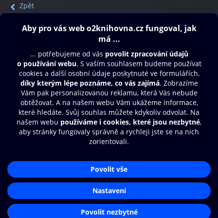
Zpět
Obsah ke stažení
Moje O2 Knihovna
Další zábava
© O2 Czech Republic a.s.
Nákupní řád
Přístupnost
Aplikace O2 Knihovna
Zásady zpracování osobních údajů
Čti a poslouchej své e-knihy a
Cookies
audioknihy rychleji a pohodlněji.
Nastavení cookies