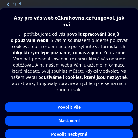
Zpět
Obsah ke stažení
Moje O2 Knihovna
Další zábava
© O2 Czech Republic a.s.
Nákupní řád
Přístupnost
Aplikace O2 Knihovna
Zásady zpracování osobních údajů
Čti a poslouchej své e-knihy a
Cookies
audioknihy rychleji a pohodlněji.
Nastavení cookies