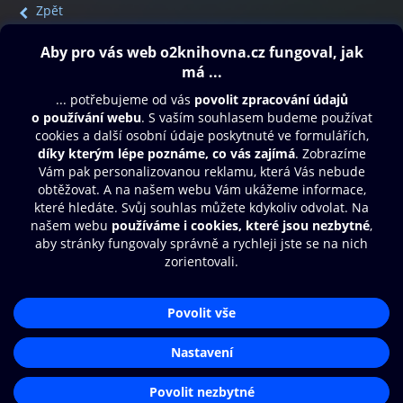
Zpět
Obsah ke stažení
Moje O2 Knihovna
Další zábava
© O2 Czech Republic a.s.
Nákupní řád
Přístupnost
Aplikace O2 Knihovna
Zásady zpracování osobních údajů
Čti a poslouchej své e-knihy a
Cookies
audioknihy rychleji a pohodlněji.
Nastavení cookies