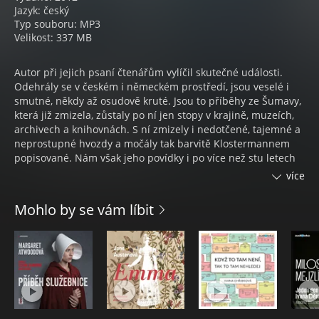
Jazyk: český
Typ souboru: MP3
Velikost: 337 MB
Autor při jejich psaní čtenářům vylíčil skutečné události.
Odehrály se v českém i německém prostředí, jsou veselé i
smutné, někdy až osudově kruté. Jsou to příběhy ze Šumavy,
která již zmizela, zůstaly po ní jen stopy v krajině, muzeích,
archivech a knihovnách. S ní zmizely i nedotčené, tajemné a
neprostupné hvozdy a močály tak barvitě Klostermannem
popisované. Nám však jeho povídky i po více než stu letech
připomínají, jak mohou v drsných podmínkách zhrubnout
více
lidské charaktery a jak se i přes řadu těžkostí máme dnes po
několika generacích až neskutečně dobře.
Mohlo by se vám líbit
Obsah:
1. Na cestě k domovu
2. Vánice
3. To byl špás!
4. Šupák
5. Vídni třeba se postavit
6. Pan radní