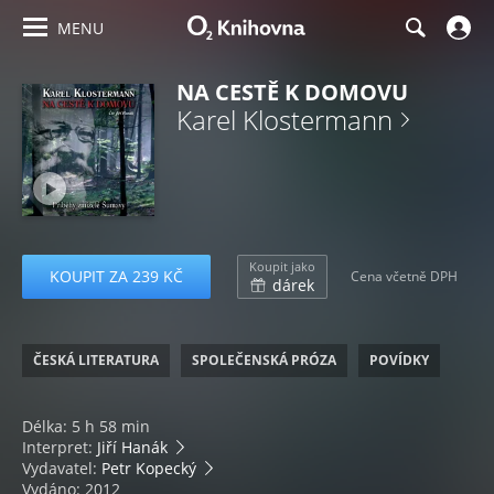
MENU
NA CESTĚ K DOMOVU
Karel Klostermann
Koupit jako
KOUPIT ZA 239 KČ
Cena včetně DPH
dárek
ČESKÁ LITERATURA
SPOLEČENSKÁ PRÓZA
POVÍDKY
Délka: 5 h 58 min
Interpret:
Jiří Hanák
Vydavatel:
Petr Kopecký
Vydáno: 2012