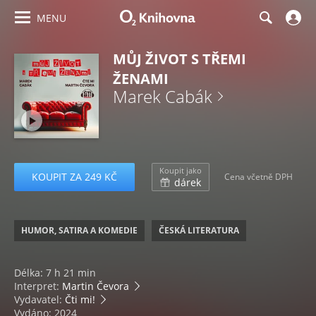
MENU
MŮJ ŽIVOT S TŘEMI
ŽENAMI
Marek Cabák
Koupit jako
KOUPIT ZA 249 KČ
Cena včetně DPH
dárek
HUMOR, SATIRA A KOMEDIE
ČESKÁ LITERATURA
Délka: 7 h 21 min
Interpret:
Martin Čevora
Vydavatel:
Čti mi!
Vydáno: 2024