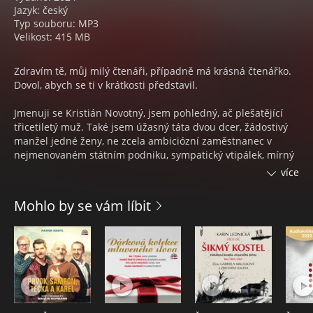
Jazyk: český
Typ souboru: MP3
Velikost: 415 MB
Zdravím tě, můj milý čtenáři, případně má krásná čtenářko.
Dovol, abych se ti v krátkosti představil.
Jmenuji se Kristián Novotný, jsem pohledný, ač plešatějící
třicetiletý muž. Také jsem úžasný táta dvou dcer, žádostivý
manžel jedné ženy, ne zcela ambiciózní zaměstnanec v
nejmenovaném státním podniku, sympatický vtipálek, mírný
aviofob a hlavně jsem konzervativní jedinec nesnášející
více
změny.
Mohlo by se vám líbit
Poslední rok byl pro však pro mě turbulentní a přinesl
mnoho nečekaných jevů! Nedobrovolně jsem navštívil
Japonsko, Egypt a Francii. Neplánovaně se mi narodila druhá
dcera, u které by mohly panovat jisté pochyby ohledně
otcovství. Proti veškeré logice k nám do práce nastoupila
kolegyně, u níž by si snad i člověk myslel, že ke mně chová
jistou náklonost a díky všem těmto nepředpokládaným
novinkám má duševní rovnováha vzala zcela za své.