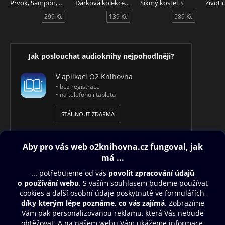
Prvok, Šampón, Tečka a Karel
Dárková kolekce mluveného slova
Šikmý kostel 3
Životi
299 Kč
139 Kč
589 Kč
Můj svět se začal překotně měnit a já tě teď milý čtenáři, má
krásná čtenářko, do něj zvu, abys spolu se mnou prožil
všechny peripetie a nejistoty a přitom se nechal unášet na
vlně mého něžného a vkusného humoru, díky kterému jsem
Jak poslouchat audioknihy nejpohodlněji?
se velmi statečně popasoval s obtížnými životními situacemi.
V aplikaci O2 Knihovna
• bez registrace
• na telefonu i tabletu
STÁHNOUT ZDARMA
Obsah ke stažení
Moje O2 Knihovna
Další zábava