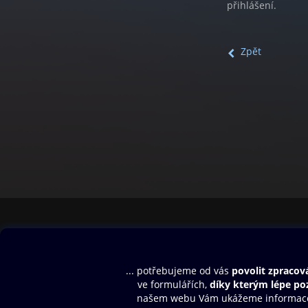
přihlášení.
Zpět
Obsah ke stažení
Moje O2 Knih
Uvítací melodie
Přihlásit se
Aplikace a hry
E-knihy
Dárkový poukaz
SMS/MMS Info
Audioknihy
Nápověda
Blog