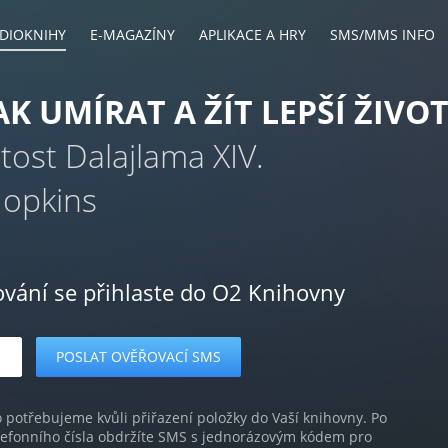
DIOKNIHY
E-MAGAZÍNY
APLIKACE A HRY
SMS/MMS INFO
AK UMÍRAT A ŽÍT LEPŠÍ ŽIVO
tost Dalajlama XIV.
Hopkins
ování se přihlaste do O2 Knihovny
o potřebujeme kvůli přiřazení položky do Vaší knihovny. Po
lefonního čísla obdržíte SMS s jednorázovým kódem pro