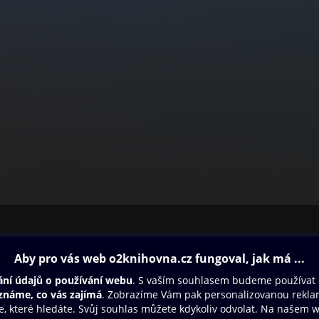
ovna
Další zábava
Oneplay
Oneplay Originály
Sport