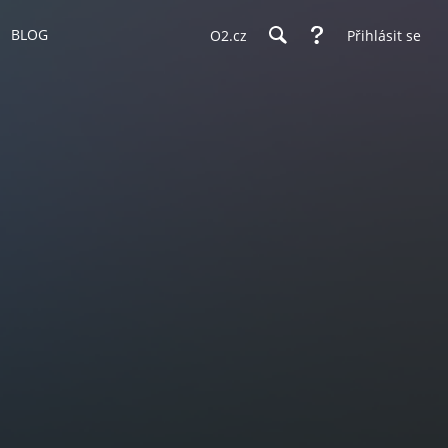
BLOG
O2.cz
Přihlásit se
T