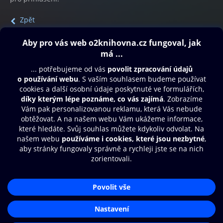
Zpět
Obsah ke stažení
Moje O2 Knihovna
Další zábava
© O2 Czech Republic a.s.
Nákupní řád
Přístupnost
Aplikace O2 Knihovna
Zásady zpracování osobních údajů
Čti a poslouchej své e-knihy a
Cookies
audioknihy rychleji a pohodlněji.