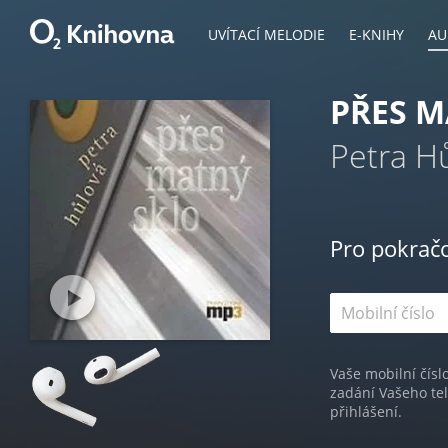
UVÍTACÍ MELODIE
E-KNIHY
AU
PŘES M
Petra H
Pro pokrač
Vaše mobilní čísl
zadání Vašeho te
přihlášení.