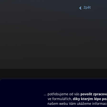
Zpět
Obsah ke stažení
Moje O2 Knih
Uvítací melodie
Přihlásit se
Aplikace a hry
E-knihy
Dárkový poukaz
SMS/MMS Info
Audioknihy
Nápověda
Blog