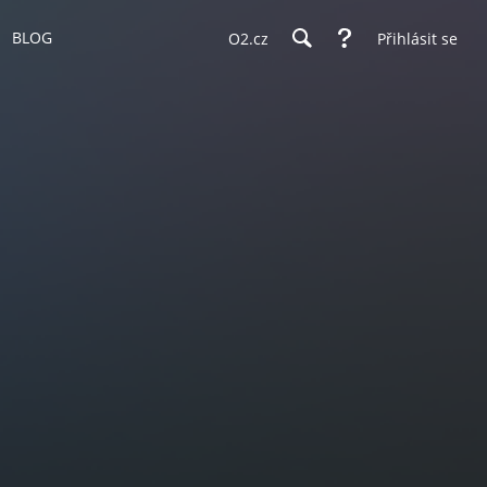
BLOG
O2.cz
Přihlásit se