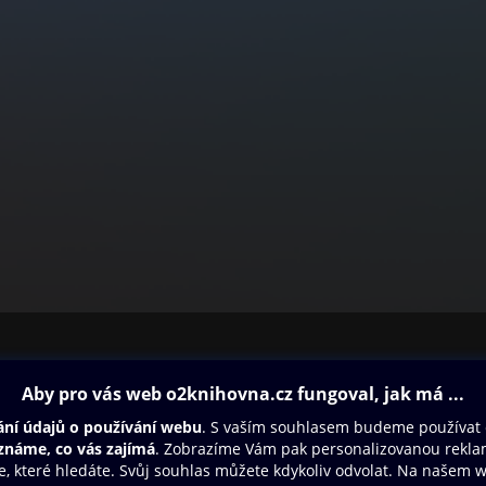
ovna
Další zábava
Oneplay
Oneplay Originály
Sport