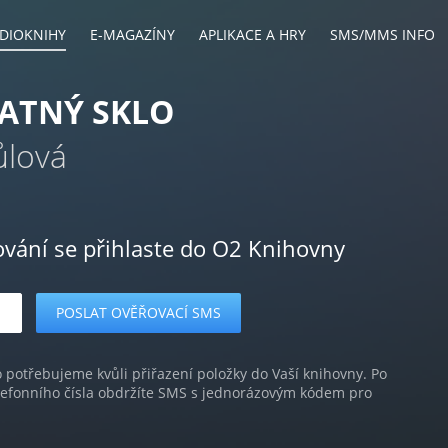
DIOKNIHY
E-MAGAZÍNY
APLIKACE A HRY
SMS/MMS INFO
ATNÝ SKLO
ůlová
ování se přihlaste do O2 Knihovny
o potřebujeme kvůli přiřazení položky do Vaší knihovny. Po
lefonního čísla obdržíte SMS s jednorázovým kódem pro