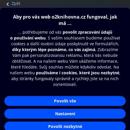
Zpět
Obsah ke stažení
Moje O2 Knihovna
Další zábava
© O2 Czech Republic a.s.
Nákupní řád
Přístupnost
Aplikace O2 Knihovna
Zásady zpracování osobních údajů
Čti a poslouchej své e-knihy a
Cookies
audioknihy rychleji a pohodlněji.
Nastavení cookies