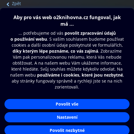
Zpět
Obsah ke stažení
Moje O2 Knihovna
Další zábava
© O2 Czech Republic a.s.
Nákupní řád
Přístupnost
Aplikace O2 Knihovna
Zásady zpracování osobních údajů
Čti a poslouchej své e-knihy a
Cookies
audioknihy rychleji a pohodlněji.
Nastavení cookies