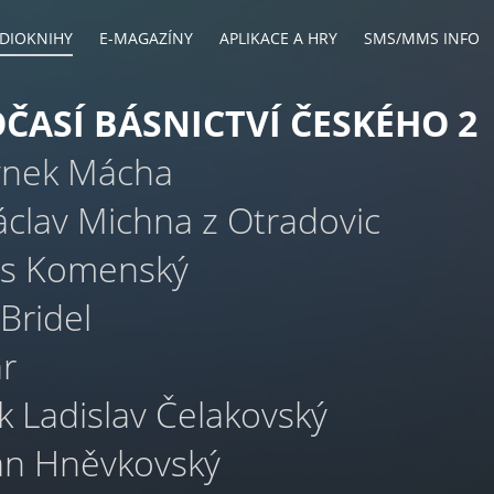
DIOKNIHY
E-MAGAZÍNY
APLIKACE A HRY
SMS/MMS INFO
ČASÍ BÁSNICTVÍ ČESKÉHO 2
ynek Mácha
clav Michna z Otradovic
os Komenský
Bridel
ár
k Ladislav Čelakovský
án Hněvkovský