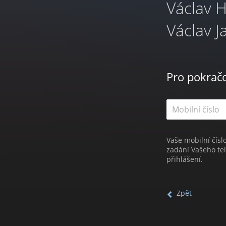
Václav 
Václav J
Pro pokrač
Vaše mobilní čísl
zadání Vašeho te
přihlášení.
Zpět