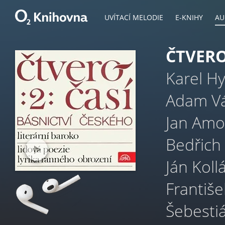
UVÍTACÍ MELODIE
E-KNIHY
AU
ČTVERO
Karel H
Adam Vá
Jan Am
Bedřich 
Ján Koll
Františe
Šebesti