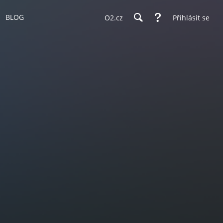
BLOG
O2.cz
Přihlásit se