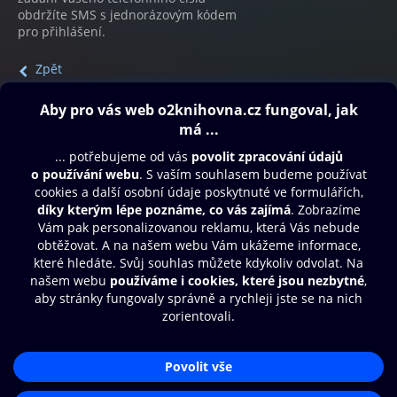
obdržíte SMS s jednorázovým kódem
pro přihlášení.
Zpět
Obsah ke stažení
Moje O2 Knihovna
Další zábava
© O2 Czech Republic a.s.
Nákupní řád
Přístupnost
Aplikace O2 Knihovna
Zásady zpracování osobních údajů