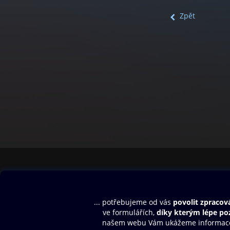
Zpět
Obsah ke stažení
Moje O2 Knih
Uvítací melodie
Přihlásit se
Aplikace a hry
E-knihy
Dárkový poukaz
SMS/MMS Info
Audioknihy
Nápověda
Blog