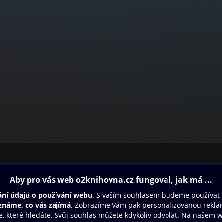
ovna
Další zábava
Oneplay
Oneplay Originály
Sport