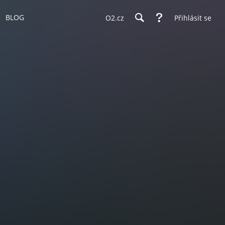
BLOG
O2.cz
Přihlásit se