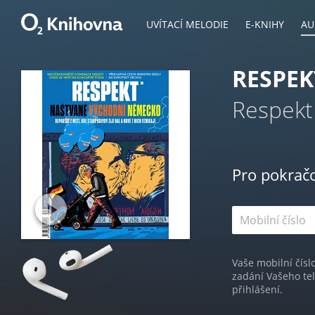
UVÍTACÍ MELODIE
E-KNIHY
AU
RESPEK
Respekt
Pro pokrač
Vaše mobilní čísl
zadání Vašeho te
přihlášení.