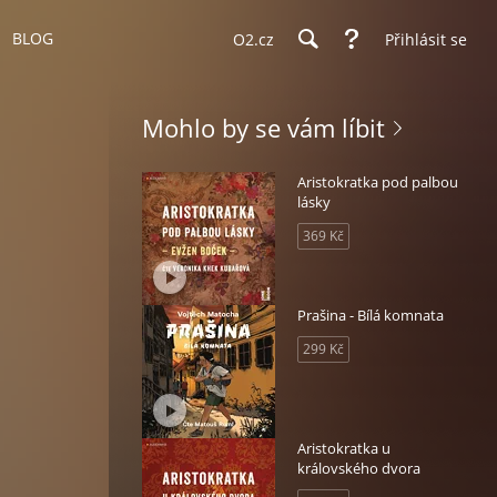
BLOG
O2.cz
Přihlásit se
Mohlo by se vám líbit
Aristokratka pod palbou
lásky
369 Kč
Prašina - Bílá komnata
299 Kč
Aristokratka u
královského dvora