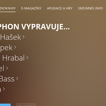
DIOKNIHY
E-MAGAZÍNY
APLIKACE A HRY
SMS/MMS INFO
HON VYPRAVUJE...
 Hašek
apek
 Hrabal
el
Bass
a