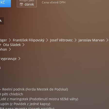
Koupit jako
 KČ
Cena včetně DPH
dárek
A
Höger
František Filipovský
Josef Větrovec
Jaroslav Marvan
Ota Sládek
phon
vypravuje
3
 – Reelní podnik (Ferda Mestek de Podskal)
O pěti chlebích
Lidé z maringotek (Podotknutí mistra těžké váhy)
Kupón (z Povídek z jedné kapsy)
dělé pana Hromka (úryvek povídky)