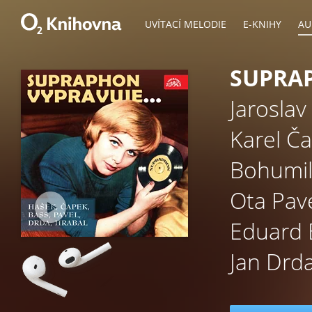
UVÍTACÍ MELODIE
E-KNIHY
AU
SUPRAP
Jaroslav
Karel Č
Bohumil
Ota Pav
Eduard 
Jan Drd