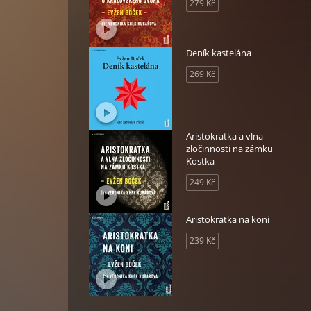
279 Kč
Deník kastelána
269 Kč
Aristokratka a vlna
zločinnosti na zámku
Kostka
249 Kč
Aristokratka na koni
239 Kč