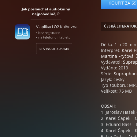
KOUPIT ZA 69
Jak poslouchat audioknihy
nejpohodlněji?
ČESKÁ LITERATUR
V aplikaci O2 Knihovna
• bez registrace
• na telefonu i tabletu
Délka: 1 h 20 min
STÁHNOUT ZDARMA
Interpret:
Karel 
Martina Fryčová
Vydavatel:
Supra
Vydáno: 2019
Série:
Supraphon 
Jazyk: český
Typ souboru: MP
Velikost: 75 MB
OBSAH:
1. Jaroslav Hašek
2. Karel Čapek – 
3. Eduard Bass – 
4. Karel Čapek – 
5. Jan Drda – An