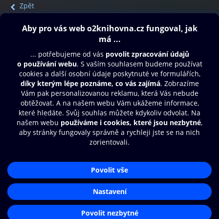
Zpět
Obsah ke stažení
Moje O2 Knihovna
Další zábava
© O2 Czech Republic a.s.
Nákupní řád
Přístupnost
Aplikace O2 Knihovna
Zásady zpracování osobních údajů
Čti a poslouchej své e-knihy a
Cookies
audioknihy rychleji a pohodlněji.
Nastavení cookies