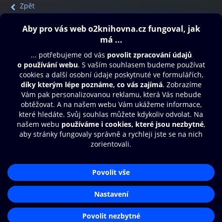
Zpět
Obsah ke stažení
Moje O2 Knihovna
Další zábava
© O2 Czech Republic a.s.
Nákupní řád
Přístupnost
Aplikace O2 Knihovna
Zásady zpracování osobních údajů
Čti a poslouchej své e-knihy a
Cookies
audioknihy rychleji a pohodlněji.
Nastavení cookies