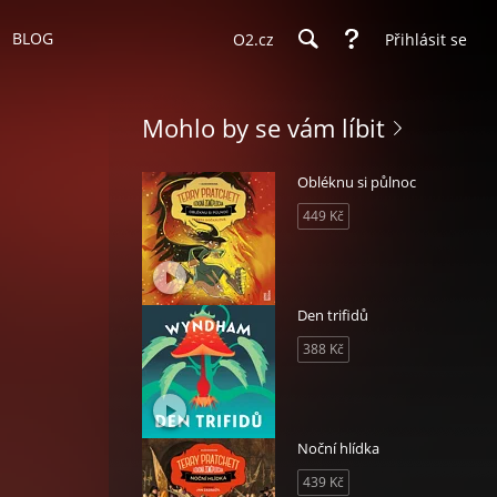
BLOG
O2.cz
Přihlásit se
Mohlo by se vám líbit
Obléknu si půlnoc
449 Kč
Den trifidů
388 Kč
Noční hlídka
439 Kč