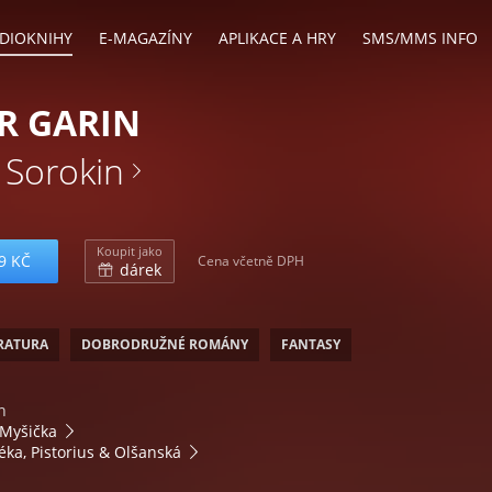
DIOKNIHY
E-MAGAZÍNY
APLIKACE A HRY
SMS/MMS INFO
R GARIN
 Sorokin
Koupit jako
9 KČ
Cena včetně DPH
dárek
ERATURA
DOBRODRUŽNÉ ROMÁNY
FANTASY
n
 Myšička
éka, Pistorius & Olšanská