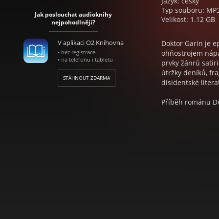
Jazyk: český
Typ souboru: MP
Jak poslouchat audioknihy
Velikost: 1.12 GB
nejpohodlněji?
V aplikaci O2 Knihovna
Doktor Garin je 
• bez registrace
ohňostrojem nápa
• na telefonu i tabletu
prvky žánrů satiri
útržky deníků, fr
STÁHNOUT ZDARMA
disidentské litera
Příběh románu Dok
blízké budoucnosti
států se rozpadla
spolu neustálé bo
islamisté. Vedle li
žijící v lesních 
světem nechává a
Garina (jehož čte
Garin na svém put
řadou bizarních 
drog, hraběcím dvo