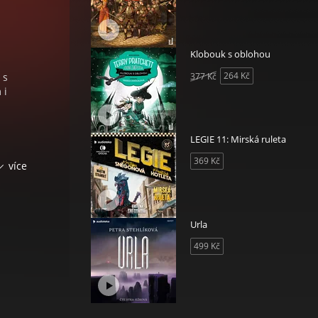
Klobouk s oblohou
264 Kč
 s
377 Kč
 i
LEGIE 11: Mirská ruleta
369 Kč
h
více
ch
né a
anti,
Urla
499 Kč
ází
áků
ajské