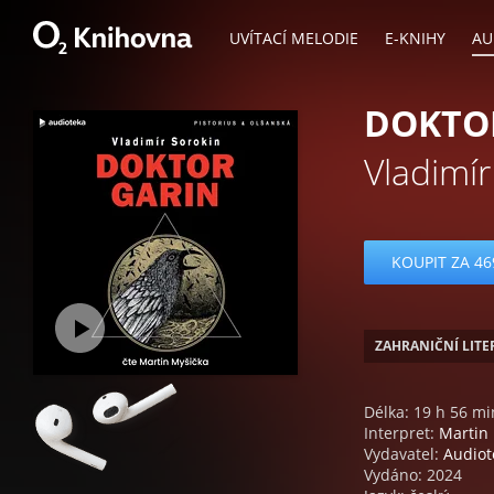
UVÍTACÍ MELODIE
E-KNIHY
AU
DOKTO
Vladimír
KOUPIT ZA 46
ZAHRANIČNÍ LIT
Délka: 19 h 56 mi
Interpret:
Martin
Vydavatel:
Audiot
Vydáno: 2024