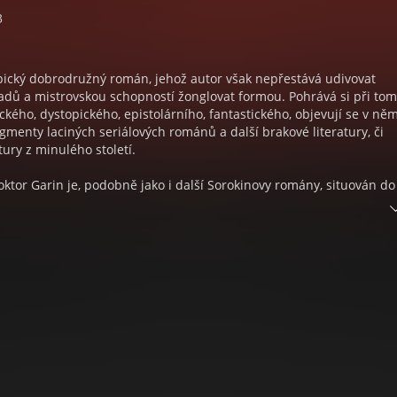
3
epický dobrodružný román, jehož autor však nepřestává udivovat
dů a mistrovskou schopností žonglovat formou. Pohrává si při tom
ckého, dystopického, epistolárního, fantastického, objevují se v něm
agmenty laciných seriálových románů a další brakové literatury, či
tury z minulého století.
tor Garin je, podobně jako i další Sorokinovy romány, situován do
, jejíž realita se liší od té naší: většina evropských a postsovětskýc
, na jejich místě vznikla řada malých nástupních státečků, vedoucí
je, stále významnější roli v celém euroasijském prostoru hrají Číňa
dí obývají svět také další bytosti – malí a velcí tvorové, štětinatí mut
bažinách, zombie… A tímto fantaskním, rozvráceným a rozbouřeným
utor procházet svého hrdinu, humanistického intelektuála a lékaře
nář může znát již z dřívějšího románu Vánice).
ování z altajského sanatoria, zničeného při vypuknutí války, proch
míst a prostředí – komunou ozbrojených anarchistů, úkrytem pašer
rcem či sídlem obří statkářky, zažije zničující raketový útok na alt