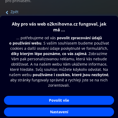
pro přihlášení.
Zpět
Obsah ke stažení
Moje O2 Knihovna
Další zábava
© O2 Czech Republic a.s.
Nákupní řád
Přístupnost
Aplikace O2 Knihovna
Zásady zpracování osobních údajů
Čti a poslouchej své e-knihy a
Cookies
audioknihy rychleji a pohodlněji.