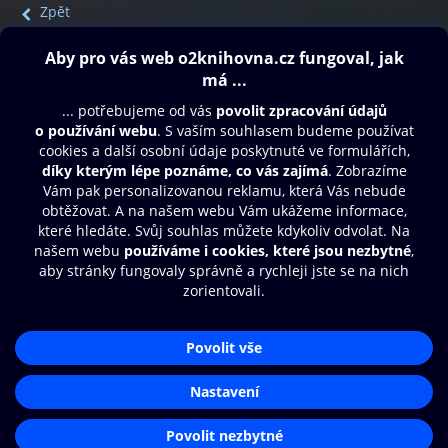
Zpět
Obsah ke stažení
Moje O2 Knihovna
Další zábava
© O2 Czech Republic a.s.
Nákupní řád
Přístupnost
Aplikace O2 Knihovna
Zásady zpracování osobních údajů
Čti a poslouchej své e-knihy a
Cookies
audioknihy rychleji a pohodlněji.
Nastavení cookies