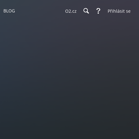
BLOG
O2.cz
Přihlásit se