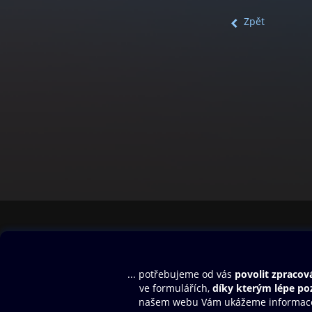
Zpět
Obsah ke stažení
Moje O2 Knih
Uvítací melodie
Přihlásit se
Aplikace a hry
E-knihy
Dárkový poukaz
SMS/MMS Info
Audioknihy
Nápověda
Blog