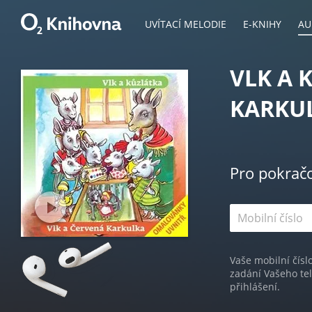
UVÍTACÍ MELODIE
E-KNIHY
AU
VLK A 
KARKU
Pro pokrač
Vaše mobilní čísl
zadání Vašeho te
přihlášení.