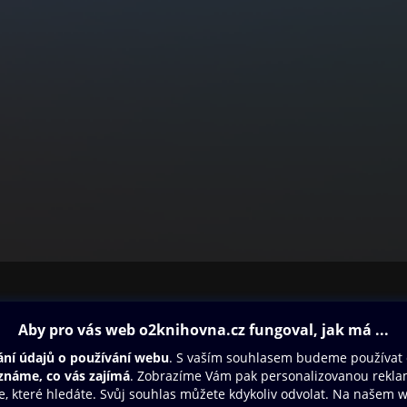
ovna
Další zábava
Oneplay
Oneplay Originály
Sport