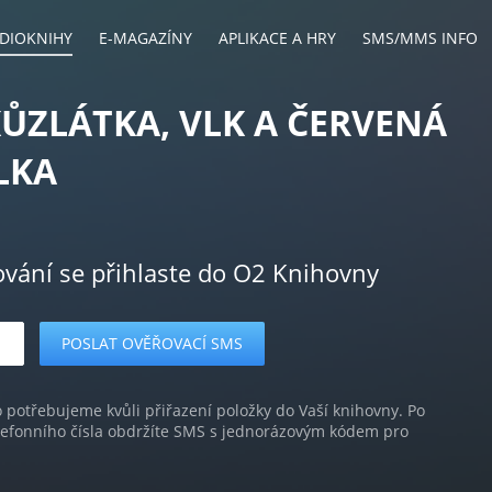
DIOKNIHY
E-MAGAZÍNY
APLIKACE A HRY
SMS/MMS INFO
KŮZLÁTKA, VLK A ČERVENÁ
LKA
ování se přihlaste do O2 Knihovny
o potřebujeme kvůli přiřazení položky do Vaší knihovny. Po
lefonního čísla obdržíte SMS s jednorázovým kódem pro