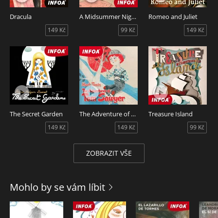
Dracula
A Midsummer Nights Dream
Romeo and Juliet
149 Kč
99 Kč
149 Kč
The Secret Garden
The Adventure of Tom Sawyer
Treasure Island
149 Kč
149 Kč
99 Kč
ZOBRAZIT VŠE
Mohlo by se vám líbit