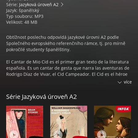
Série:
Jazyková úroveň A2
Jazyk: španělský
Typ souboru: MP3
Velikost: 48 MB
Obtížnost poslechu odpovídá jazykové úrovni A2 podle
Společného evropského referenčního rámce, tj. pro mírně
pokročilé studenty španělštiny.
El Cantar de Mio Cid es el primer gran texto de la literatura
española. Es un cantar de gesta que narra las aventuras de
Rodrigo Díaz de Vivar, el Cid Campeador. El Cid es el héroe
más importante de la historia medieval española. Gran
více
luchador, valiente, leal, generoso; personifica al vasallo ideal,
siempre respetuoso con el rey, su señor, aunque este no
Série Jazyková úroveň A2
siempre fue justo con él.
Cantar de Mio Cid - audiokniha obsahuje příběh namluvený
ve španělštině rodilým mluvčím.