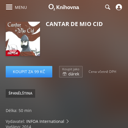
MENU
CANTAR DE MIO CID
Koupit jako
KOUPIT ZA 99 KČ
Cena včetně DPH
dárek
ŠPANĚLŠTINA
Délka: 50 min
Vydavatel:
INFOA International
Vydáno: 2014