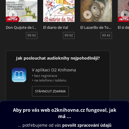
Don Quijote de la Mancha
El diario de Val
El Lazarillo de Tormes
El sí d
99 Kč
99 Kč
99 Kč
Jak poslouchat audioknihy nejpohodlněji?
V aplikaci O2 Knihovna
• bez registrace
• na telefonu i tabletu
STÁHNOUT ZDARMA
Obsah ke stažení