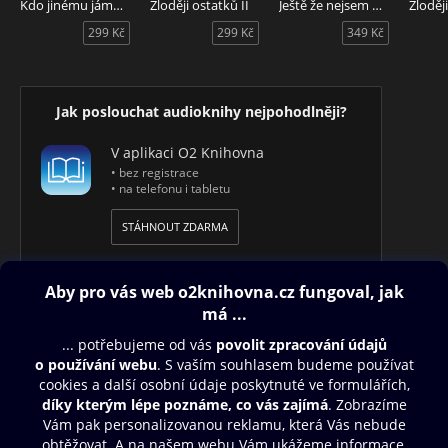
Kdo jinému jámu kopá
Zloději ostatků II
Ještě že nejsem kat
Zloděj
299 Kč
299 Kč
349 Kč
Jak poslouchat audioknihy nejpohodlněji?
V aplikaci O2 Knihovna
• bez registrace
• na telefonu i tabletu
STÁHNOUT ZDARMA
Obsah ke stažení
Moje O2 Knihovna
Další zábava