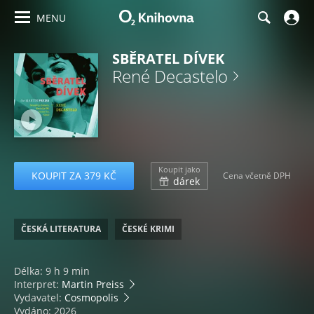
MENU
SBĚRATEL DÍVEK
René Decastelo
Koupit jako
KOUPIT ZA 379 KČ
Cena včetně DPH
dárek
ČESKÁ LITERATURA
ČESKÉ KRIMI
Délka: 9 h 9 min
Interpret:
Martin Preiss
Vydavatel:
Cosmopolis
Vydáno: 2026