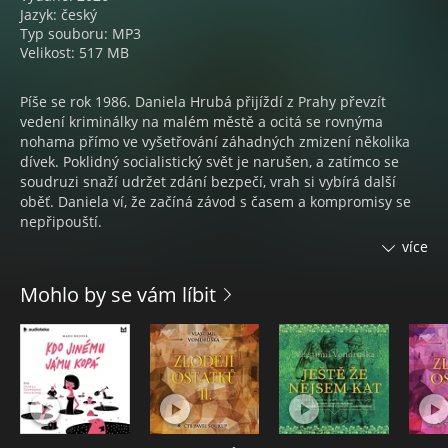
Jazyk: český
Typ souboru: MP3
Velikost: 517 MB
Píše se rok 1986. Daniela Hrubá přijíždí z Prahy převzít
vedení kriminálky na malém městě a ocitá se rovnýma
nohama přímo ve vyšetřování záhadných zmizení několika
dívek. Poklidný socialistický svět je narušen, a zatímco se
soudruzi snaží udržet zdání bezpečí, vrah si vybírá další
oběť. Daniela ví, že začíná závod s časem a kompromisy se
nepřipouští.
více
Nahráno ve studiu Chevaliere, režie Helena Rytířová, zvuk
Zdeněk Rytíř.
Mohlo by se vám líbit
Audiokniha Sběratel dívek, autor René Decastelo, čte Martin
Preiss.