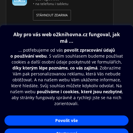
• na telefonu i tabletu
STÁHNOUT ZDARMA
Obsah ke stažení
Moje O2 Knihovna
Další zábava
© O2 Czech Republic a.s.
Nákupní řád
Přístupnost
Aplikace O2 Knihovna
Zásady zpracování osobních údajů