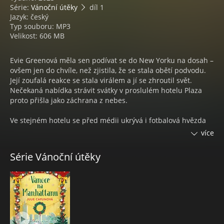
Série:
Vánoční útěky
díl 1
Jazyk: český
Typ souboru: MP3
Velikost: 606 MB
Evie Greenová měla sen podívat se do New Yorku na dosah –
ovšem jen do chvíle, než zjistila, že se stala obětí podvodu.
Její zoufalá reakce se stala virálem a jí se zhroutil svět.
Nečekaná nabídka strávit svátky v proslulém hotelu Plaza
proto přišla jako záchrana z nebes.
Ve stejném hotelu se před médii ukrývá i fotbalová hvězda
Noah Sanderson, který si pošramotil pověst, když při
více
nešetrném zákroku vážně zranil soupeře. Noahova
manažerka přišla s nápadem, že mu pomůže jediné –
Série Vánoční útěky
vystupovat s Evie jako vášnivě zamilovaný pár.
Sice to mezi nimi od samého začátku jiskří, ale roztají
nakonec i jejich zamrzlá srdce?
Audiokniha Vánoce na Manhattanu, autorka Julie Caplinová,
čte Veronika Lazorčáková.