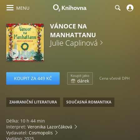
MENU
VÁNOCE NA
MANHATTANU
Julie Caplinová
Koupit jako
KOUPIT ZA 449 KČ
Cena včetně DPH
dárek
ZAHRANIČNÍ LITERATURA
SOUČASNÁ ROMANTIKA
Délka: 10 h 44 min
Interpret:
Veronika Lazorčáková
Vydavatel:
Cosmopolis
Vydáno: 2025