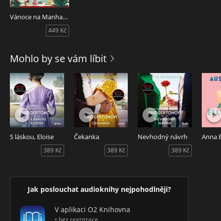
Vánoce na Manhattanu
449 Kč
Mohlo by se vám líbit
S láskou, Eloise
Čekanka
Nevhodný návrh
Anna E
389 Kč
389 Kč
389 Kč
Jak poslouchat audioknihy nejpohodlněji?
V aplikaci O2 Knihovna
• bez registrace