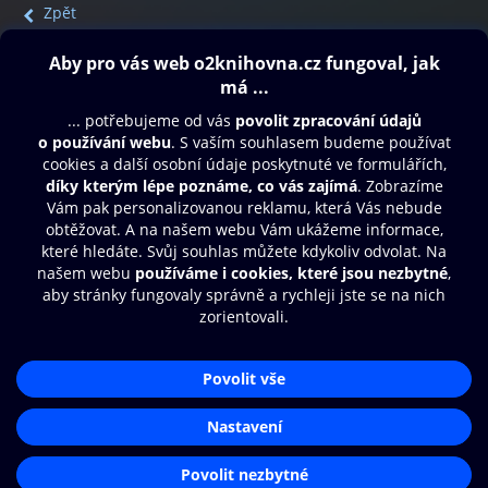
Zpět
Obsah ke stažení
Moje O2 Knihovna
Další zábava
© O2 Czech Republic a.s.
Nákupní řád
Přístupnost
Aplikace O2 Knihovna
Zásady zpracování osobních údajů
Čti a poslouchej své e-knihy a
Cookies
audioknihy rychleji a pohodlněji.
Nastavení cookies