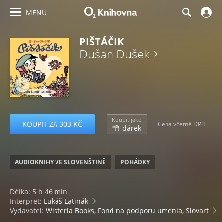
MENU
PIŠTÁČIK
Dušan Dušek
Koupit jako
KOUPIT ZA 303 KČ
Cena včetně DPH
dárek
AUDIOKNIHY VE SLOVENŠTINĚ
POHÁDKY
Délka: 5 h 46 min
Interpret:
Lukáš Latinák
Vydavatel:
Wisteria Books, Fond na podporu umenia, Slovart