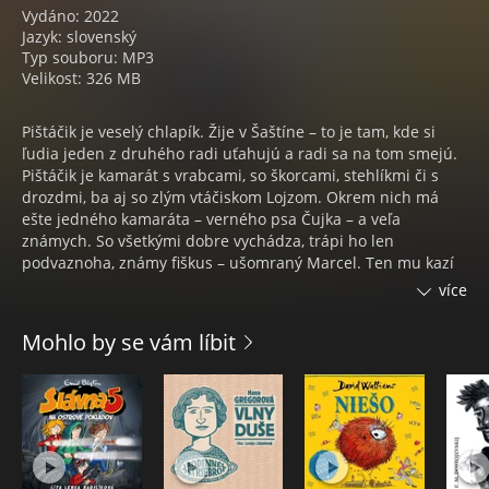
Vydáno: 2022
Jazyk: slovenský
Typ souboru: MP3
Velikost: 326 MB
Pištáčik je veselý chlapík. Žije v Šaštíne – to je tam, kde si
ľudia jeden z druhého radi uťahujú a radi sa na tom smejú.
Pištáčik je kamarát s vrabcami, so škorcami, stehlíkmi či s
drozdmi, ba aj so zlým vtáčiskom Lojzom. Okrem nich má
ešte jedného kamaráta – verného psa Čujka – a veľa
známych. So všetkými dobre vychádza, trápi ho len
podvaznoha, známy fiškus – ušomraný Marcel. Ten mu kazí
všetky plány. No zároveň je s ním veselo. Chce vždy Pištáčika
více
dobehnúť, ešte radšej predbehnúť, v jednej chvíli sa mu
dokonca chystá vyfúknuť nevestu, ktorá sa mu zjavila na
Mohlo by se vám líbit
konci nosa. To hádam nie! No veď počúvajte, či to dobre
dopadne!
DUŠAN DUŠEK
Dušan Dušek sa narodil 4. januára 1946 v Gbelciach.
Vyštudoval Prírodovedeckú fakultu UK, odbor geológia –
chémia. Pracoval v redakciách časopisov Smena, Tip,