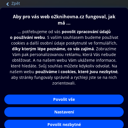
Zpět
Obsah ke stažení
Moje O2 Knihovna
Další zábava
© O2 Czech Republic a.s.
Nákupní řád
Přístupnost
Aplikace O2 Knihovna
Zásady zpracování osobních údajů
Čti a poslouchej své e-knihy a
Cookies
audioknihy rychleji a pohodlněji.
Nastavení cookies