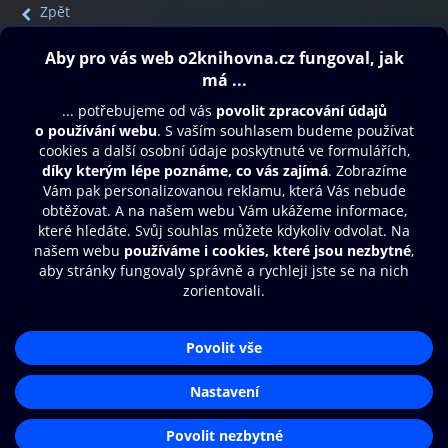
Zpět
Obsah ke stažení
Moje O2 Knihovna
Další zábava
© O2 Czech Republic a.s.
Nákupní řád
Přístupnost
Aplikace O2 Knihovna
Zásady zpracování osobních údajů
Čti a poslouchej své e-knihy a
Cookies
audioknihy rychleji a pohodlněji.
Nastavení cookies