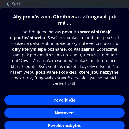
Zpět
Obsah ke stažení
Moje O2 Knihovna
Další zábava
© O2 Czech Republic a.s.
Nákupní řád
Přístupnost
Aplikace O2 Knihovna
Zásady zpracování osobních údajů
Čti a poslouchej své e-knihy a
Cookies
audioknihy rychleji a pohodlněji.
Nastavení cookies