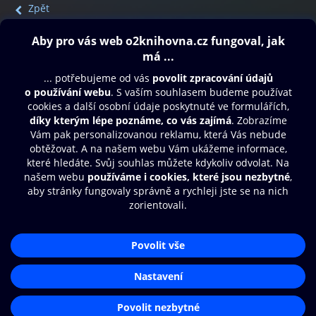
Zpět
Obsah ke stažení
Moje O2 Knihovna
Další zábava
© O2 Czech Republic a.s.
Nákupní řád
Přístupnost
Aplikace O2 Knihovna
Zásady zpracování osobních údajů
Čti a poslouchej své e-knihy a
Cookies
audioknihy rychleji a pohodlněji.
Nastavení cookies