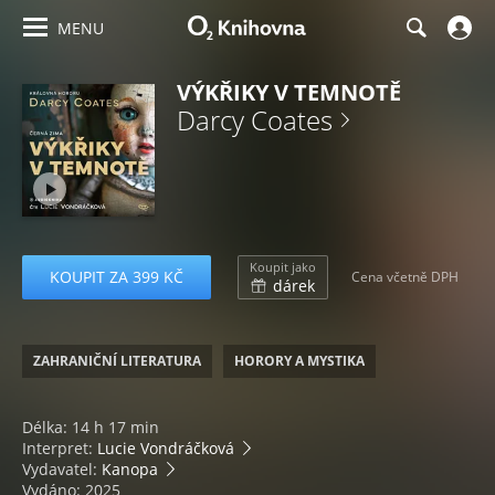
MENU
VÝKŘIKY V TEMNOTĚ
Darcy Coates
Koupit jako
KOUPIT ZA 399 KČ
Cena včetně DPH
dárek
ZAHRANIČNÍ LITERATURA
HORORY A MYSTIKA
Délka: 14 h 17 min
Interpret:
Lucie Vondráčková
Vydavatel:
Kanopa
Vydáno: 2025