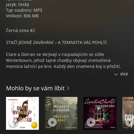
Jazyk: český
Typ souboru: MP3
Velikost: 806 MB
Černá zima #2
STAČÍ JEDINÉ ZAVÁHÁNÍ – A TEMNOTA VÁS POHLTÍ.
Clare a Dorran se skrývají v rozpadajícím se sídle
Winterbourn, jehož tajné chodby obývají znetvořená
monstra lačnící po krvi. Každý den znamená boj o přežití,
každá noc přináší novou hrozbu. Přesto doufají, že tu najdou
více
aspoň na chvíli bezpečí.
Mohlo by se vám líbit
Pak se ale vysílačkou ozve Clareina sestra Bethany. Je naživu,
ale uvězněná v bunkru, kde jí dochází kyslík. Mezi nimi leží
stovky kilometrů zpustošené krajiny plné
nepojmenovatelných hrůz, a čas neúprosně běží. Zůstat
znamená odsoudit Bethany k pomalé smrti. Vyrazit na cestu
je téměř jistá sebevražda.
Clare musí volit mezi vlastním přežitím a zoufalým pokusem