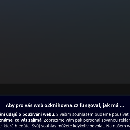
ovna
Další zábava
Oneplay
Oneplay Originály
Sport