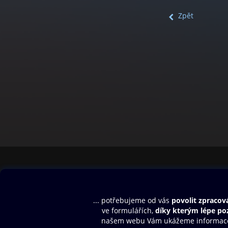
Zpět
Obsah ke stažení
Moje O2 Knih
Uvítací melodie
Přihlásit se
Aplikace a hry
E-knihy
Dárkový poukaz
SMS/MMS Info
Audioknihy
Nápověda
Blog