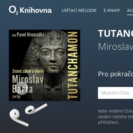
UVÍTACÍ MELODIE
E-KNIHY
AU
TUTAN
Miroslav
Pro pokrač
Vaše mobilní čísl
zadání Vašeho te
přihlášení.