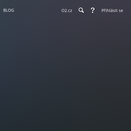
BLOG
O2.cz
Přihlásit se